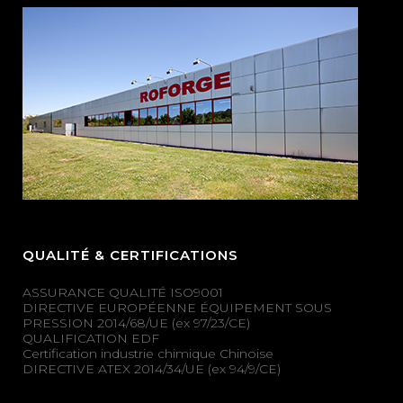
QUALITÉ & CERTIFICATIONS
ASSURANCE QUALITÉ ISO9001
DIRECTIVE EUROPÉENNE ÉQUIPEMENT SOUS
PRESSION 2014/68/UE (ex 97/23/CE)
QUALIFICATION EDF
Certification industrie chimique Chinoise
DIRECTIVE ATEX 2014/34/UE (ex 94/9/CE)