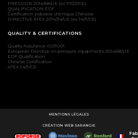
PRESSION 2014/68/UE (ex 97/23/CE)
QUALIFICATION EDF
Certification industrie chimique Chinoise
DIRECTIVE ATEX 2014/34/UE (ex 94/9/CE)
QUALITY & CERTIFICATIONS
Quality Assurance ISO9001
European Directive on pressure equipments 2014/68/UE
EDF Qualification
Chinese Certification
ATEX 94/9/CE
MENTIONS LÉGALES
CRÉATION WEB SARANGIE
Fab