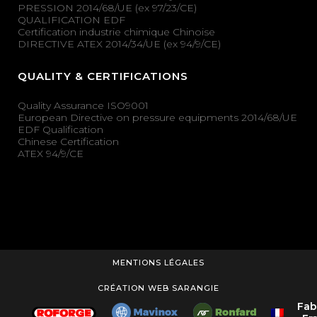
PRESSION 2014/68/UE (ex 97/23/CE)
QUALIFICATION EDF
Certification industrie chimique Chinoise
DIRECTIVE ATEX 2014/34/UE (ex 94/9/CE)
QUALITY & CERTIFICATIONS
Quality Assurance ISO9001
European Directive on pressure equipments 2014/68/UE
EDF Qualification
Chinese Certification
ATEX 94/9/CE
MENTIONS LÉGALES
CRÉATION WEB SARANGIE
Fab