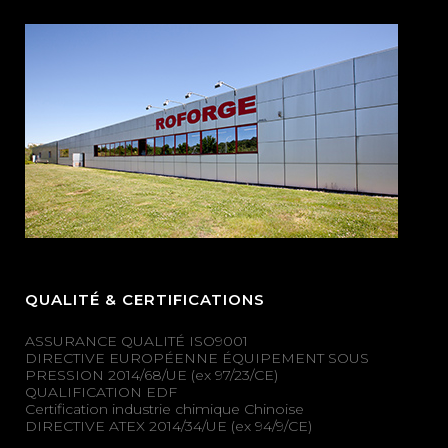
QUALITÉ & CERTIFICATIONS
ASSURANCE QUALITÉ ISO9001
DIRECTIVE EUROPÉENNE ÉQUIPEMENT SOUS
PRESSION 2014/68/UE (ex 97/23/CE)
QUALIFICATION EDF
Certification industrie chimique Chinoise
DIRECTIVE ATEX 2014/34/UE (ex 94/9/CE)