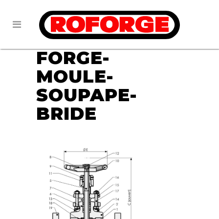
31 OCT
FT1-
ROBINET-
FORGE-
MOULE-
SOUPAPE-
BRIDE